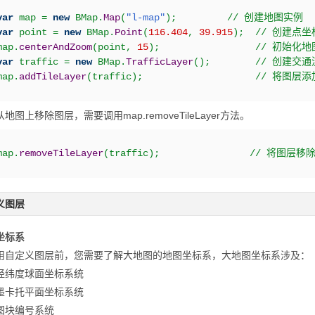
var
 map 
=
new
 BMap.
Map
(
"l-map"
)
;
// 创建地图实例   
var
 point 
=
new
 BMap.
Point
(
116.404
,
39.915
)
;
// 创建点坐标
map.
centerAndZoom
(
point
,
15
)
;
// 初始化地
var
 traffic 
=
new
 BMap.
TrafficLayer
(
)
;
// 创建交通
map.
addTileLayer
(
traffic
)
;
// 将图层
地图上移除图层，需要调用map.removeTileLayer方法。
map.
removeTileLayer
(
traffic
)
;
// 将图层移
义图层
坐标系
用自定义图层前，您需要了解大地图的地图坐标系，大地图坐标系涉及：
经纬度球面坐标系统
墨卡托平面坐标系统
图块编号系统