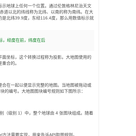
标示地球上任何一个位置。通过伦敦格林尼治天文
，赤道以北的纬线称为北纬、以南的称为南纬。在大
纬39.9度，东经116.4度，那么用数值标示就
坐标，经度在前，纬度在后
平面坐标，这个转换过程称为投影。大地图使用的
是重合的。
整合在一起以便显示完整的地图。当地图被拖动或
图块的编号。大地图图块编号规则如下图所示：
（级别 1）中，整个地球由 4 张图块组成。随着
lesUrl方法需要实现，用来告诉API取图规则。