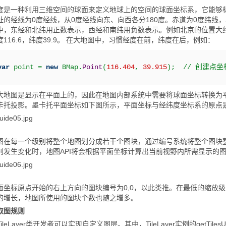
度是一种利用三维空间的球面来定义地球上的空间的球面坐标系，它能够
址的经线为0度经线，从0度经线向东、向西各分180度。赤道为0度纬线
中，东经和北纬用正数表示，西经和南纬用负数表示。例如北京的位置大约是北
度116.6，纬度39.9。 在大地图中，习惯经度在前，纬度在后，例如：
var
 point 
=
new
 BMap.
Point
(
116.404
,
39.915
)
;
// 创建点
大地图是显示在平面上的，因此在地图内部系统中需要将球面坐标转换为
卡托投影。墨卡托平面坐标如下图所示，平面坐标与经纬度坐标系的原点
图在每一个级别将整个地图划分成若干个图块，通过编号系统将整个图块
别发生变化时，地图API将会根据平面坐标计算出当前视野内所需显示的
面坐标原点开始的右上方向的图块编号为0,0，以此类推。在最低的缩放级别
的增长，地图所使用的图块个数也随之增多。
取图规则
ileLayer类开发者可以实现自定义图层。其中，TileLayer实例的getTi