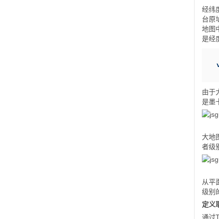
经纬
台原
地图
是经
由于
是墨
大地
者级
从平
级别
定义
通过T