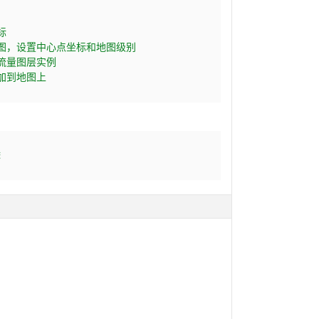
   
     
图，设置中心点坐标和地图级别     
流量图层实例      
添加到地图上
除