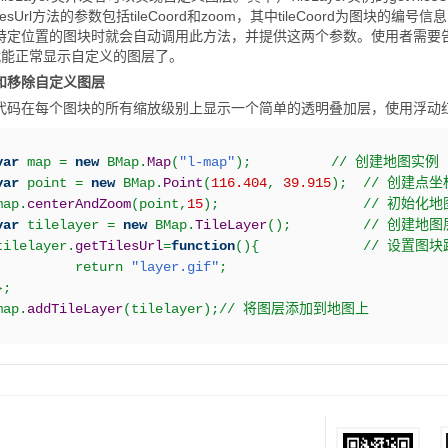
TilesUrl方法的参数包括tileCoord和zoom，其中tileCoord为图
特定位置的图块时就会自动调用此方法，并提供这两个参数。使用者需要告
I就能正常显示自定义的图层了。
和移除自定义图层
代码在每个图块的所有缩放级别上显示一个简单的透明叠加层，使用浮动
var
 map 
=
new
 BMap.
Map
(
"l-map"
)
;
// 创建地图实例  
var
 point 
=
new
 BMap.
Point
(
116.404
,
39.915
)
;
// 创建点坐标
map.
centerAndZoom
(
point
,
15
)
;
// 初始化地
var
 tilelayer 
=
new
 BMap.
TileLayer
(
)
;
// 创建地图
tilelayer.
getTilesUrl
=
function
(
)
{
// 设置图块路
return
"layer.gif"
;
}
;
map.
addTileLayer
(
tilelayer
)
;
// 将图层添加到地图上